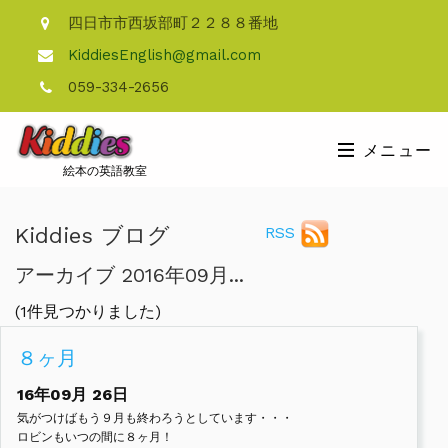
四日市市西坂部町２２８８番地
KiddiesEnglish@gmail.com
059-334-2656
メニュー
絵本の英語教室
Kiddies ブログ
RSS
アーカイブ 2016年09月...
(1件見つかりました)
８ヶ月
16年09月
26日
気がつけばもう９月も終わろうとしています・・・
ロビンもいつの間に８ヶ月！